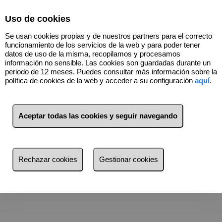
Select Language
▼
Uso de cookies
640241484
Se usan cookies propias y de nuestros partners para el correcto
funcionamiento de los servicios de la web y para poder tener
datos de uso de la misma, recopilamos y procesamos
información no sensible. Las cookies son guardadas durante un
Quiénes somos
periodo de 12 meses. Puedes consultar más información sobre la
política de cookies de la web y acceder a su configuración
aquí
.
Especialista en venta online
VENTACASA Almeria
esta formado por un grupo de
Aceptar todas las cookies y seguir navegando
profesionales con experiencia en gestión inmobiliaria que nos
permite ofrecer un
servicio profesional con total garantía
.
Compre, venda o alquile su vivienda, local, finca, etc, con
nosotros.
Rechazar cookies
Gestionar cookies
Somos
especialista en la venta online
y contamos con una
gran cartera de clientes y alianzas
con otras agencias para
llevar con la mayor
eficacia
cualquier transacción
inmobiliaria.